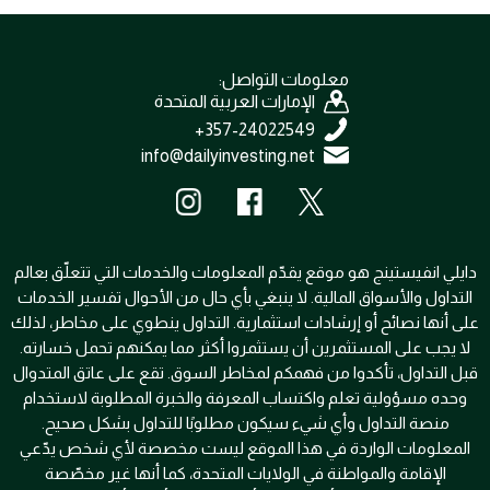
معلومات التواصل:
الإمارات العربية المتحدة
357-24022549+
info@dailyinvesting.net
دايلي انفيستينج هو موقع يقدّم المعلومات والخدمات التي تتعلّق بعالم
التداول والأسواق المالية. لا ينبغي بأي حال من الأحوال تفسير الخدمات
على أنها نصائح أو إرشادات استثمارية. التداول ينطوي على مخاطر، لذلك
لا يجب على المستثمرين أن يستثمروا أكثر مما يمكنهم تحمل خسارته.
قبل التداول، تأكدوا من فهمكم لمخاطر السوق. تقع على عاتق المتدوال
وحده مسؤولية تعلم واكتساب المعرفة والخبرة المطلوبة لاستخدام
منصة التداول وأي شيء سيكون مطلوبًا للتداول بشكل صحيح.
المعلومات الواردة في هذا الموقع ليست مخصصة لأي شخص يدّعي
الإقامة والمواطنة في الولايات المتحدة، كما أنها غير مخصّصة